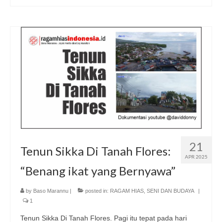
21
Tenun Sikka Di Tanah Flores:
APR 2025
“Benang ikat yang Bernyawa”
by
Baso Marannu
|
posted in:
RAGAM HIAS
,
SENI DAN BUDAYA
|
1
Tenun Sikka Di Tanah Flores. Pagi itu tepat pada hari