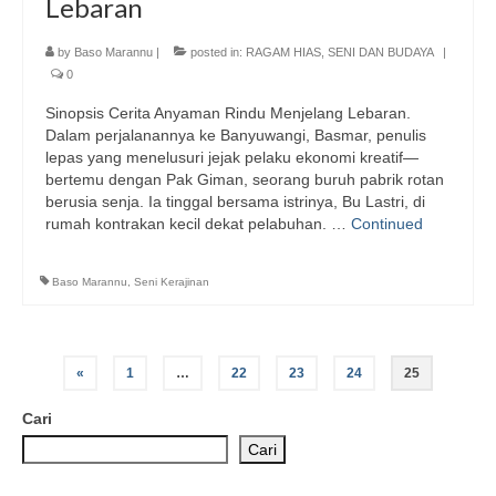
Lebaran
by
Baso Marannu
|
posted in:
RAGAM HIAS
,
SENI DAN BUDAYA
|
0
Sinopsis Cerita Anyaman Rindu Menjelang Lebaran.
Dalam perjalanannya ke Banyuwangi, Basmar, penulis
lepas yang menelusuri jejak pelaku ekonomi kreatif—
bertemu dengan Pak Giman, seorang buruh pabrik rotan
berusia senja. Ia tinggal bersama istrinya, Bu Lastri, di
rumah kontrakan kecil dekat pelabuhan. …
Continued
Baso Marannu
,
Seni Kerajinan
Paginasi
«
1
…
22
23
24
25
pos
Cari
Cari