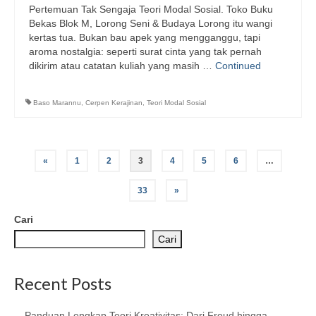
Pertemuan Tak Sengaja Teori Modal Sosial. Toko Buku
Bekas Blok M, Lorong Seni & Budaya Lorong itu wangi
kertas tua. Bukan bau apek yang mengganggu, tapi
aroma nostalgia: seperti surat cinta yang tak pernah
dikirim atau catatan kuliah yang masih …
Continued
Baso Marannu
,
Cerpen Kerajinan
,
Teori Modal Sosial
Paginasi
«
1
2
3
4
5
6
…
pos
33
»
Cari
Cari
Recent Posts
Panduan Lengkap Teori Kreativitas: Dari Freud hingga