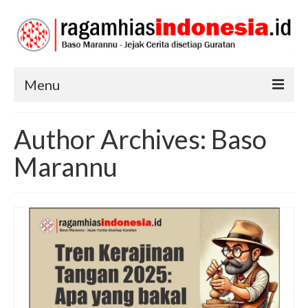
Menu
RAGAM HIAS
Author Archives: Baso
SENI DAN BUDAYA
Marannu
TRADISI