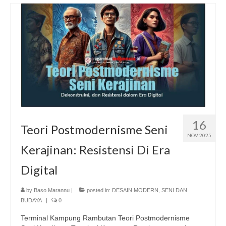
16
Teori Postmodernisme Seni
NOV 2025
Kerajinan: Resistensi Di Era
Digital
by
Baso Marannu
|
posted in:
DESAIN MODERN
,
SENI DAN
BUDAYA
|
0
Terminal Kampung Rambutan Teori Postmodernisme