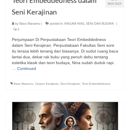
Teori Embeddedness dalam
NOV 2025
Seni Kerajinan
by
Baso Marannu
|
posted in:
RAGAM HIAS
,
SENI DAN BUDAYA
|
3
Perjumpaan Di Perpustakaan Teori Embeddedness
dalam Seni Kerajinan. Perpustakaan Fakultas Seni sore
itu terasa lebih tenang dari biasanya. Di sudut ruang baca
lantai dua, dekat rak buku yang penuh debu tentang
estetika klasik dan teori budaya, Nina sudah duduk rapi.
…
Continued
Baso Marannu
,
Cerpen Kerajinan
,
Seni Kerajinan
,
Teori Embeddedness