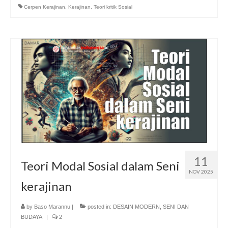
Cerpen Kerajinan
,
Kerajinan
,
Teori kritik Sosial
11
Teori Modal Sosial dalam Seni
NOV 2025
kerajinan
by
Baso Marannu
|
posted in:
DESAIN MODERN
,
SENI DAN
BUDAYA
|
2