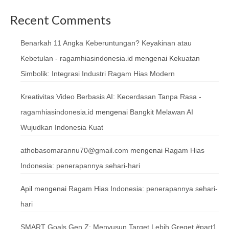
Recent Comments
Benarkah 11 Angka Keberuntungan? Keyakinan atau
Kebetulan - ragamhiasindonesia.id
mengenai
Kekuatan
Simbolik: Integrasi Industri Ragam Hias Modern
Kreativitas Video Berbasis AI: Kecerdasan Tanpa Rasa -
ragamhiasindonesia.id
mengenai
Bangkit Melawan AI
Wujudkan Indonesia Kuat
athobasomarannu70@gmail.com
mengenai
Ragam Hias
Indonesia: penerapannya sehari-hari
Apil
mengenai
Ragam Hias Indonesia: penerapannya sehari-
hari
SMART Goals Gen Z: Menyusun Target Lebih Greget #part1