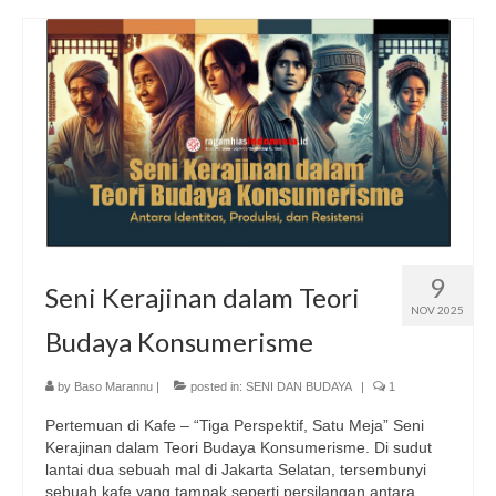
9
Seni Kerajinan dalam Teori
NOV 2025
Budaya Konsumerisme
by
Baso Marannu
|
posted in:
SENI DAN BUDAYA
|
1
Pertemuan di Kafe – “Tiga Perspektif, Satu Meja” Seni
Kerajinan dalam Teori Budaya Konsumerisme. Di sudut
lantai dua sebuah mal di Jakarta Selatan, tersembunyi
sebuah kafe yang tampak seperti persilangan antara