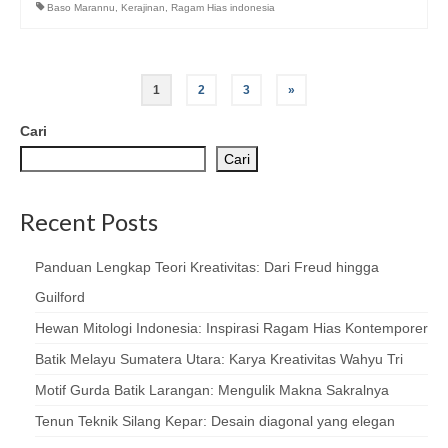
Baso Marannu
,
Kerajinan
,
Ragam Hias indonesia
Paginasi
1
2
3
»
pos
Cari
Cari
Recent Posts
Panduan Lengkap Teori Kreativitas: Dari Freud hingga
Guilford
Hewan Mitologi Indonesia: Inspirasi Ragam Hias Kontemporer
Batik Melayu Sumatera Utara: Karya Kreativitas Wahyu Tri
Motif Gurda Batik Larangan: Mengulik Makna Sakralnya
Tenun Teknik Silang Kepar: Desain diagonal yang elegan