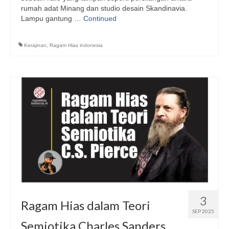
rumah adat Minang dan studio desain Skandinavia.
Lampu gantung …
Continued
Kerajinan
,
Ragam Hias indonesia
3
Ragam Hias dalam Teori
SEP 2025
Semiotika Charles Sanders