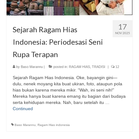
17
Sejarah Ragam Hias
NOV 2025
Indonesia: Periodesasi Seni
Rupa Terapan
by
Baso Marannu
|
posted in:
RAGAM HIAS
,
TRADISI
|
12
Sejarah Ragam Hias Indonesia. Oke, bayangin gini—
dulu, nenek moyang kita buat ukiran, foto, ataupun pola
hias bukan karena mereka mikir. “Wah, ini seni nih!”
Mereka hanya buat karena emang itu bagian dari budaya
serta kehidupan mereka. Nah, baru setelah itu …
Continued
Baso Marannu
,
Ragam Hias indonesia