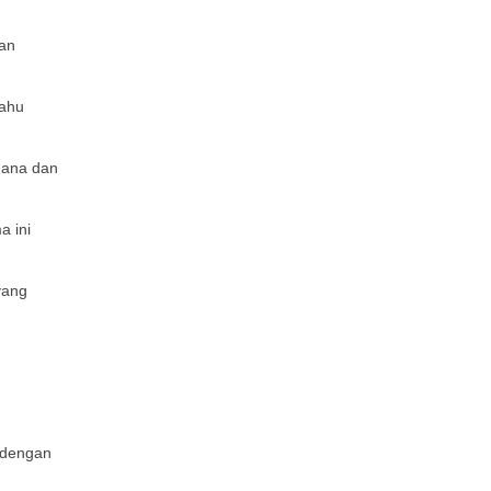
dan
tahu
rhana dan
a ini
yang
 dengan