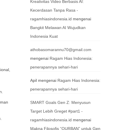
Kreativitas Video Berbasis AI:
Kecerdasan Tanpa Rasa -
ragamhiasindonesia.id
mengenai
Bangkit Melawan AI Wujudkan
Indonesia Kuat
athobasomarannu70@gmail.com
mengenai
Ragam Hias Indonesia:
penerapannya sehari-hari
ional,
Apil
mengenai
Ragam Hias Indonesia:
penerapannya sehari-hari
n.
haman
SMART Goals Gen Z: Menyusun
Target Lebih Greget #part1 -
.
ragamhiasindonesia.id
mengenai
Makna Filosofis “QURBAN” untuk Gen