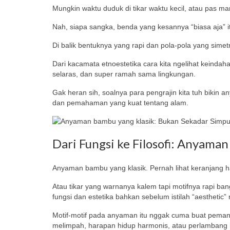
Mungkin waktu duduk di tikar waktu kecil, atau pas m
Nah, siapa sangka, benda yang kesannya “biasa aja” it
Di balik bentuknya yang rapi dan pola-pola yang simet
Dari kacamata etnoestetika cara kita ngelihat keindah
selaras, dan super ramah sama lingkungan.
Gak heran sih, soalnya para pengrajin kita tuh bikin
dan pemahaman yang kuat tentang alam.
Dari Fungsi ke Filosofi: Anyaman
Anyaman bambu yang klasik. Pernah lihat keranjang h
Atau tikar yang warnanya kalem tapi motifnya rapi ba
fungsi dan estetika bahkan sebelum istilah “aesthetic”
Motif-motif pada anyaman itu nggak cuma buat pemanis
melimpah, harapan hidup harmonis, atau perlambang 