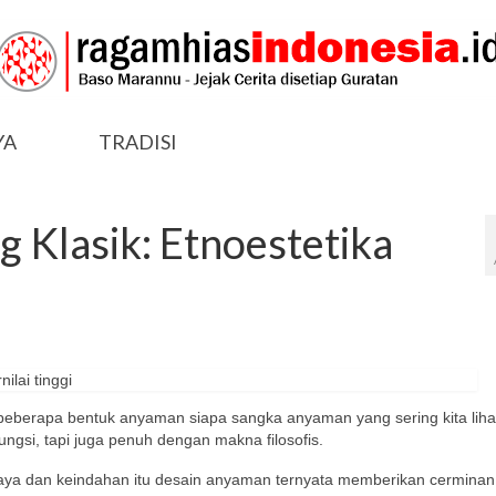
YA
TRADISI
Klasik: Etnoestetika
eberapa bentuk anyaman siapa sangka anyaman yang sering kita lihat
ungsi, tapi juga penuh dengan makna filosofis.
 budaya dan keindahan itu desain anyaman ternyata memberikan cerminan