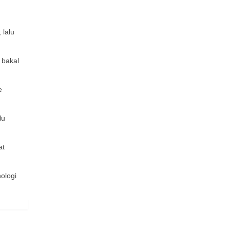
 lalu
 bakal
e
lu
at
ologi