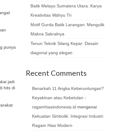
Batik Melayu Sumatera Utara: Karya
angat
Kreativitas Wahyu Tri
Motif Gurda Batik Larangan: Mengulik
nan
Makna Sakralnya
Tenun Teknik Silang Kepar: Desain
ng punya
diagonal yang elegan
Recent Comments
kai jadi
 hits di
Benarkah 11 Angka Keberuntungan?
Keyakinan atau Kebetulan -
yarakat
ragamhiasindonesia.id
mengenai
Kekuatan Simbolik: Integrasi Industri
Ragam Hias Modern