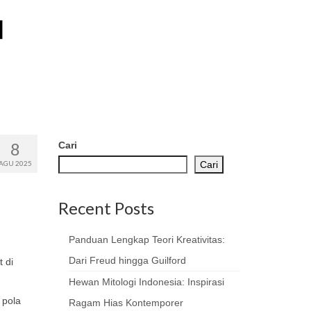
8
Cari
AGU 2025
Cari
Recent Posts
Panduan Lengkap Teori Kreativitas:
Dari Freud hingga Guilford
 di
Hewan Mitologi Indonesia: Inspirasi
 pola
Ragam Hias Kontemporer