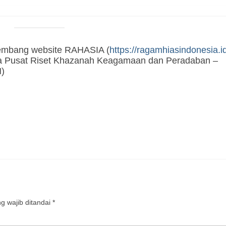
embang website RAHASIA (
https://ragamhiasindonesia.i
pada Pusat Riset Khazanah Keagamaan dan Peradaban –
N)
g wajib ditandai
*