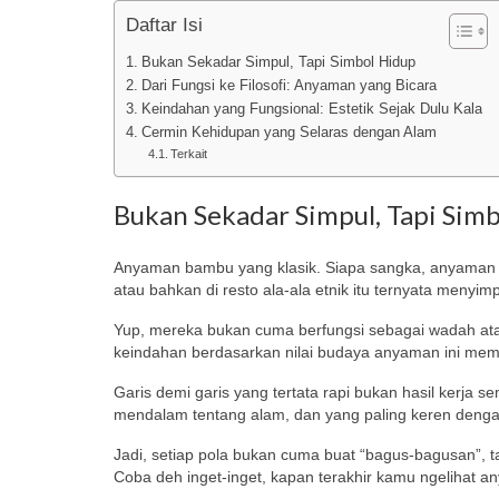
Daftar Isi
Bukan Sekadar Simpul, Tapi Simbol Hidup
Dari Fungsi ke Filosofi: Anyaman yang Bicara
Keindahan yang Fungsional: Estetik Sejak Dulu Kala
Cermin Kehidupan yang Selaras dengan Alam
Terkait
Bukan Sekadar Simpul, Tapi Sim
Anyaman bambu yang klasik. Siapa sangka, anyama
atau bahkan di resto ala-ala etnik itu ternyata meny
Yup, mereka bukan cuma berfungsi sebagai wadah atau 
keindahan berdasarkan nilai budaya anyaman ini mema
Garis demi garis yang tertata rapi bukan hasil ker
mendalam tentang alam, dan yang paling keren dengan
Jadi, setiap pola bukan cuma buat “bagus-bagusan”, t
Coba deh inget-inget, kapan terakhir kamu ngelihat 