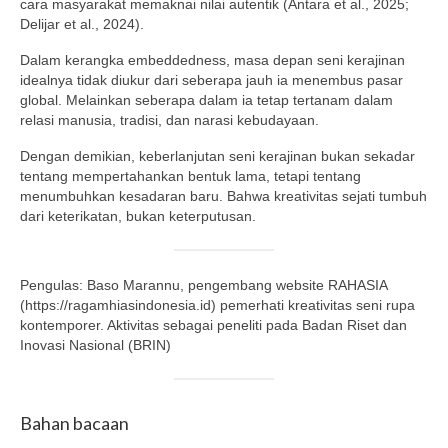
cara masyarakat memaknai nilai autentik (Antara et al., 2025;
Delijar et al., 2024).
Dalam kerangka embeddedness, masa depan seni kerajinan
idealnya tidak diukur dari seberapa jauh ia menembus pasar
global. Melainkan seberapa dalam ia tetap tertanam dalam
relasi manusia, tradisi, dan narasi kebudayaan.
Dengan demikian, keberlanjutan seni kerajinan bukan sekadar
tentang mempertahankan bentuk lama, tetapi tentang
menumbuhkan kesadaran baru. Bahwa kreativitas sejati tumbuh
dari keterikatan, bukan keterputusan.
Pengulas: Baso Marannu, pengembang website RAHASIA
(https://ragamhiasindonesia.id) pemerhati kreativitas seni rupa
kontemporer. Aktivitas sebagai peneliti pada Badan Riset dan
Inovasi Nasional (BRIN)
Bahan bacaan