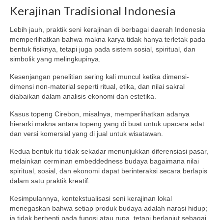
Kerajinan Tradisional Indonesia
Lebih jauh, praktik seni kerajinan di berbagai daerah Indonesia
memperlihatkan bahwa makna karya tidak hanya terletak pada
bentuk fisiknya, tetapi juga pada sistem sosial, spiritual, dan
simbolik yang melingkupinya.
Kesenjangan penelitian sering kali muncul ketika dimensi-
dimensi non-material seperti ritual, etika, dan nilai sakral
diabaikan dalam analisis ekonomi dan estetika.
Kasus topeng Cirebon, misalnya, memperlihatkan adanya
hierarki makna antara topeng yang di buat untuk upacara adat
dan versi komersial yang di jual untuk wisatawan.
Kedua bentuk itu tidak sekadar menunjukkan diferensiasi pasar,
melainkan cerminan embeddedness budaya bagaimana nilai
spiritual, sosial, dan ekonomi dapat berinteraksi secara berlapis
dalam satu praktik kreatif.
Kesimpulannya, kontekstualisasi seni kerajinan lokal
menegaskan bahwa setiap produk budaya adalah narasi hidup;
ia tidak berhenti pada fungsi atau rupa, tetapi berlanjut sebagai