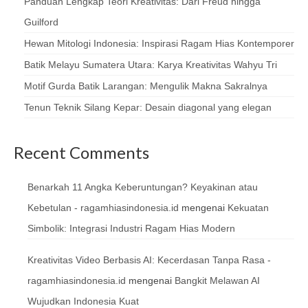
Panduan Lengkap Teori Kreativitas: Dari Freud hingga
Guilford
Hewan Mitologi Indonesia: Inspirasi Ragam Hias Kontemporer
Batik Melayu Sumatera Utara: Karya Kreativitas Wahyu Tri
Motif Gurda Batik Larangan: Mengulik Makna Sakralnya
Tenun Teknik Silang Kepar: Desain diagonal yang elegan
Recent Comments
Benarkah 11 Angka Keberuntungan? Keyakinan atau
Kebetulan - ragamhiasindonesia.id
mengenai
Kekuatan
Simbolik: Integrasi Industri Ragam Hias Modern
Kreativitas Video Berbasis AI: Kecerdasan Tanpa Rasa -
ragamhiasindonesia.id
mengenai
Bangkit Melawan AI
Wujudkan Indonesia Kuat