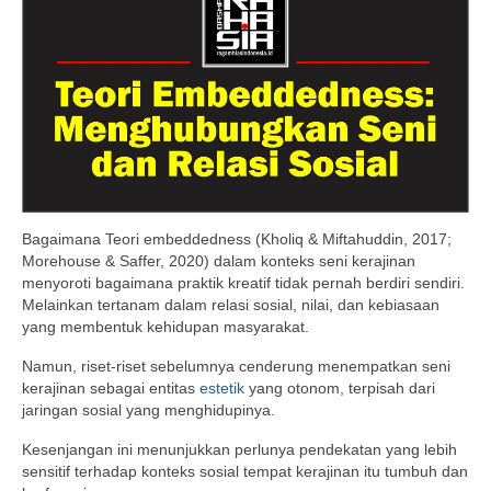
Bagaimana Teori embeddedness (Kholiq & Miftahuddin, 2017;
Morehouse & Saffer, 2020) dalam konteks seni kerajinan
menyoroti bagaimana praktik kreatif tidak pernah berdiri sendiri.
Melainkan tertanam dalam relasi sosial, nilai, dan kebiasaan
yang membentuk kehidupan masyarakat.
Namun, riset-riset sebelumnya cenderung menempatkan seni
kerajinan sebagai entitas
estetik
yang otonom, terpisah dari
jaringan sosial yang menghidupinya.
Kesenjangan ini menunjukkan perlunya pendekatan yang lebih
sensitif terhadap konteks sosial tempat kerajinan itu tumbuh dan