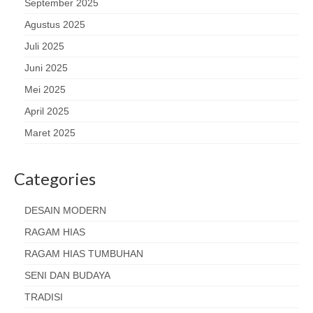
September 2025
Agustus 2025
Juli 2025
Juni 2025
Mei 2025
April 2025
Maret 2025
Categories
DESAIN MODERN
RAGAM HIAS
RAGAM HIAS TUMBUHAN
SENI DAN BUDAYA
TRADISI