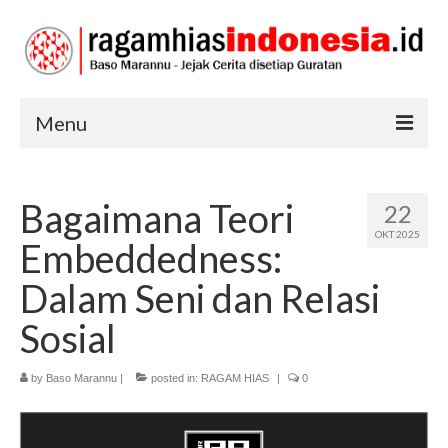
Menu
RAGAM HIAS
Bagaimana Teori
22
SENI DAN BUDAYA
OKT 2025
Embeddedness:
TRADISI
Dalam Seni dan Relasi
Sosial
by
Baso Marannu
|
posted in:
RAGAM HIAS
|
0