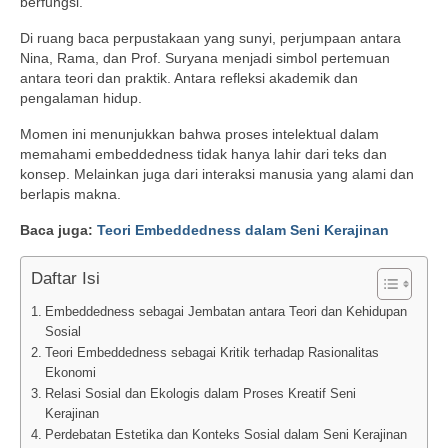
berfungsi.
Di ruang baca perpustakaan yang sunyi, perjumpaan antara
Nina, Rama, dan Prof. Suryana menjadi simbol pertemuan
antara teori dan praktik. Antara refleksi akademik dan
pengalaman hidup.
Momen ini menunjukkan bahwa proses intelektual dalam
memahami embeddedness tidak hanya lahir dari teks dan
konsep. Melainkan juga dari interaksi manusia yang alami dan
berlapis makna.
Baca juga:
Teori Embeddedness dalam Seni Kerajinan
Daftar Isi
Embeddedness sebagai Jembatan antara Teori dan Kehidupan
Sosial
Teori Embeddedness sebagai Kritik terhadap Rasionalitas
Ekonomi
Relasi Sosial dan Ekologis dalam Proses Kreatif Seni
Kerajinan
Perdebatan Estetika dan Konteks Sosial dalam Seni Kerajinan