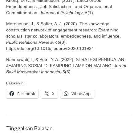
Kholiq, D. A., & Miftahuddin. (2017). Effect of Job
Embeddedness , Job Satisfaction , and Organizational
Commitment on.
Journal of Psychology
,
5
(1).
Morehouse, J., & Saffer, A. J. (2020). The knowledge
construction network of engagement research: Examining
scholars’ star collaborators, embeddedness, and influence.
Public Relations Review
,
46
(3).
https://doi.org/10.1016/j.pubrev.2020.101924
Rahmawati, I., & Putri, Y. A. (2022). STRATEGI PENGUATAN
JEJARING SOSIAL DI KAMPUNG LAMPION MALANG.
Jurnal
Bakti Masyarakat Indonesia
,
5
(3).
Bagikan ini:
Facebook
X
WhatsApp
Tinggalkan Balasan