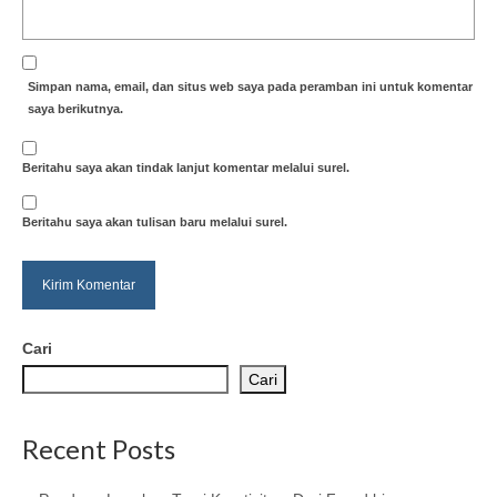
Simpan nama, email, dan situs web saya pada peramban ini untuk komentar
saya berikutnya.
Beritahu saya akan tindak lanjut komentar melalui surel.
Beritahu saya akan tulisan baru melalui surel.
Cari
Cari
Recent Posts