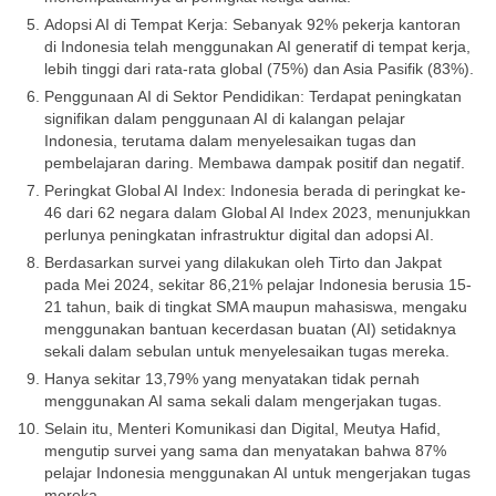
Adopsi AI di Tempat Kerja: Sebanyak 92% pekerja kantoran
di Indonesia telah menggunakan AI generatif di tempat kerja,
lebih tinggi dari rata-rata global (75%) dan Asia Pasifik (83%).
Penggunaan AI di Sektor Pendidikan: Terdapat peningkatan
signifikan dalam penggunaan AI di kalangan pelajar
Indonesia, terutama dalam menyelesaikan tugas dan
pembelajaran daring. Membawa dampak positif dan negatif.
Peringkat Global AI Index: Indonesia berada di peringkat ke-
46 dari 62 negara dalam Global AI Index 2023, menunjukkan
perlunya peningkatan infrastruktur digital dan adopsi AI.
Berdasarkan survei yang dilakukan oleh Tirto dan Jakpat
pada Mei 2024, sekitar 86,21% pelajar Indonesia berusia 15-
21 tahun, baik di tingkat SMA maupun mahasiswa, mengaku
menggunakan bantuan kecerdasan buatan (AI) setidaknya
sekali dalam sebulan untuk menyelesaikan tugas mereka.
Hanya sekitar 13,79% yang menyatakan tidak pernah
menggunakan AI sama sekali dalam mengerjakan tugas.
Selain itu, Menteri Komunikasi dan Digital, Meutya Hafid,
mengutip survei yang sama dan menyatakan bahwa 87%
pelajar Indonesia menggunakan AI untuk mengerjakan tugas
mereka.