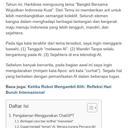
Tahun ini, Harkitnas mengusung tema “Bangkit Bersama
Wujudkan Indonesia Kuat”. Dari Tema ini memberikan arti untuk
lebih membangkitkan semangat kolektif. Seluruh elemen
bangsa dalam menghadapi berbagai tantangan dan bergerak
maju menuju Indonesia yang lebih tangguh, mandiri, dan
sejahtera.
Pada tiga kata terakhir dari tema tersebut, saya ingin menggaris
bawahi, (1) Tangguh “melawan AI”. (2) Mandiri Tanpa selalu
bergantung pada AI. (3) Sejahtera di era teknologi AI.
Sebelum banyak bercerita, pada bagian awal ini saya ingin
mengutarakan (minjam kata Apos: arti kata “curhat”). Segala hal
yang berkaitan dengan pemanfaatan AI dalam beberapa tugas.
Baca juga:
Ketika Robot Mengambil Alih: Refleksi Hari
Buruh Internasional
Daftar Isi
Pengalaman Menggunakan ChatGPT
Berbagai cara biar terlihat “manusiawi”
Gagal menjadi “teman” AI. Merasa kurang Percaya diri