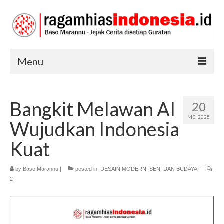
Menu
RAGAM HIAS
Bangkit Melawan AI
20
SENI DAN BUDAYA
MEI 2025
Wujudkan Indonesia
TRADISI
Kuat
by
Baso Marannu
|
posted in:
DESAIN MODERN
,
SENI DAN BUDAYA
|
2