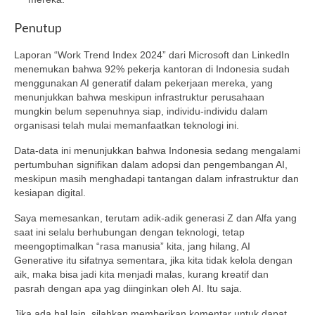
Penutup
Laporan “Work Trend Index 2024” dari Microsoft dan LinkedIn
menemukan bahwa 92% pekerja kantoran di Indonesia sudah
menggunakan AI generatif dalam pekerjaan mereka, yang
menunjukkan bahwa meskipun infrastruktur perusahaan
mungkin belum sepenuhnya siap, individu-individu dalam
organisasi telah mulai memanfaatkan teknologi ini.
Data-data ini menunjukkan bahwa Indonesia sedang mengalami
pertumbuhan signifikan dalam adopsi dan pengembangan AI,
meskipun masih menghadapi tantangan dalam infrastruktur dan
kesiapan digital.
Saya memesankan, terutam adik-adik generasi Z dan Alfa yang
saat ini selalu berhubungan dengan teknologi, tetap
meengoptimalkan “rasa manusia” kita, jang hilang, AI
Generative itu sifatnya sementara, jika kita tidak kelola dengan
aik, maka bisa jadi kita menjadi malas, kurang kreatif dan
pasrah dengan apa yag diinginkan oleh AI. Itu saja.
Jika ada hal lain, silahkan memberikan komentar untuk dapat