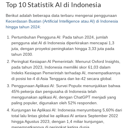
Top 10 Statistik AI di Indonesia
Berikut adalah beberapa data terbaru mengenai penggunaan
Kecerdasan Buatan (Artificial Intelligence atau AI) di Indonesia
hingga tahun 2024
:
Pertumbuhan Pengguna AI: Pada tahun 2024, jumlah
pengguna alat AI di Indonesia diperkirakan mencapai 1,3
juta, dengan proyeksi peningkatan hingga 3,33 juta pada
tahun 2030.
Peringkat Kesiapan AI Pemerintah: Menurut Oxford Insights,
pada tahun 2023, Indonesia memiliki skor 61,03 dalam
Indeks Kesiapan Pemerintah terhadap AI, menempatkannya
di posisi ke-4 di Asia Tenggara dan ke-42 secara global.
Penggunaan Aplikasi AI: Survei Populix menunjukkan bahwa
45% pekerja dan pengusaha di Indonesia telah
menggunakan aplikasi AI, dengan ChatGPT menjadi yang
paling populer, digunakan oleh 52% responden.
Kunjungan ke Aplikasi AI: Indonesia menyumbang 5,60% dari
total lalu lintas global ke aplikasi AI antara September 2022
hingga Agustus 2023, dengan 1,4 miliar kunjungan,
menempatkannya di peringkat ketiga dunia.