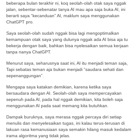
beberapa bulan terakhir ni, koq seolah-olah otak saya nggak
jalan, sebentar-sebenatar tanya AI mau apa saja buka AI, ini
berarti saya “kecanduan” AI, maklum saya menggunakan
ChatGPT pro.
Saya seolah-olah sudah nggak bisa lagi mengoptimalkan
kemampuan otak saya yang dulunya nggak ada AI bisa aja tu
bekerja dengan baik, bahkan bisa nyelesaikan semua kerjaan
tanpa nanya ChatGPT.
Menurut saya, seharusnya saat ini, AI itu menjadi teman saja,
Tapi sebatas teman aja bukan menjadi “saudara sehati dan
sepenanggungan”.
Mengapa saya katakan demikian, karena ketika saya
bersaudara dengan AI. Seolah-olah saya mempercayakan
sepenuh pada AI, pada hal nggak demikian, kita boleh saja
menggunakan AI pada saat memang kita butuhkan.
Dampak buruknya, saya merasa nggak percaya diri setiap
menulis dan menyelesaikan tugas, ini kalau terus-terusan di
lakuan rasa kemanusiaan saya semakin hilang masuk kedalam
irama algoritma yang tidak jelas.