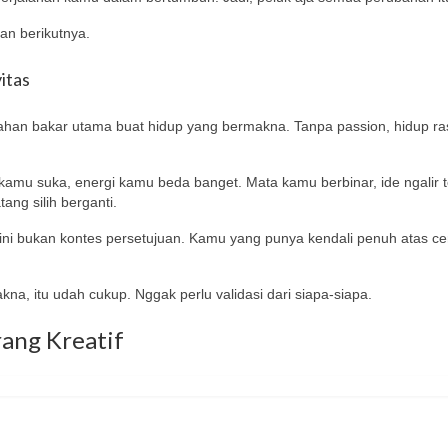
an berikutnya.
itas
 bahan bakar utama buat hidup yang bermakna. Tanpa passion, hidup r
amu suka, energi kamu beda banget. Mata kamu berbinar, ide ngalir t
ng silih berganti.
 ini bukan kontes persetujuan. Kamu yang punya kendali penuh atas cer
 itu udah cukup. Nggak perlu validasi dari siapa-siapa.
ang Kreatif