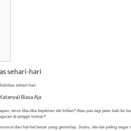
as sehari-hari
Katanya) Biasa Aja
n, terus tiba-tiba kepikiran ide brilian? Atau pas lagi jalan kaki ke ka
guran di pinggir trotoar?
 muncul dari hal-hal besar yang gemerlap. Justru, ide-ide paling segar 