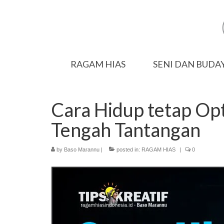
RAGAM HIAS
SENI DAN BUDA
Cara Hidup tetap Opt
Tengah Tantangan
by
Baso Marannu
|
posted in:
RAGAM HIAS
|
0