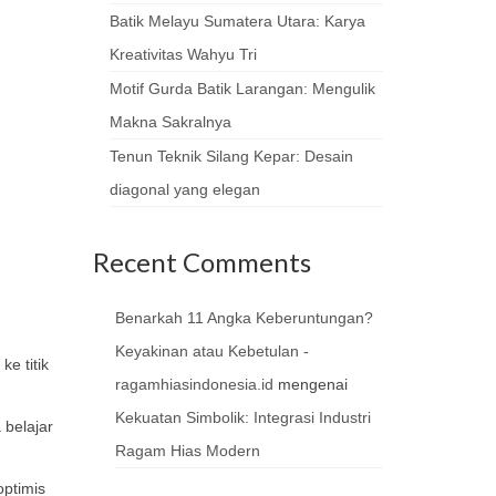
Batik Melayu Sumatera Utara: Karya
Kreativitas Wahyu Tri
Motif Gurda Batik Larangan: Mengulik
Makna Sakralnya
Tenun Teknik Silang Kepar: Desain
diagonal yang elegan
Recent Comments
Benarkah 11 Angka Keberuntungan?
Keyakinan atau Kebetulan -
e titik
ragamhiasindonesia.id
mengenai
Kekuatan Simbolik: Integrasi Industri
 belajar
Ragam Hias Modern
optimis