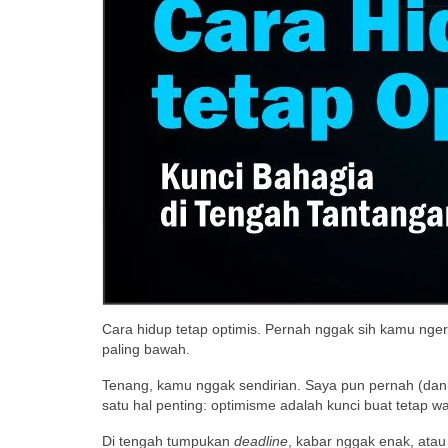
Cara hidup tetap optimis. Pernah nggak sih kamu ngeras
paling bawah.
Tenang, kamu nggak sendirian. Saya pun pernah (dan se
satu hal penting: optimisme adalah kunci buat tetap w
Di tengah tumpukan
deadline
, kabar nggak enak, atau