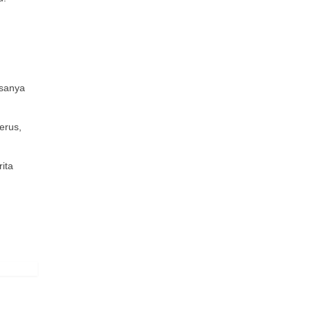
asanya
erus,
ita