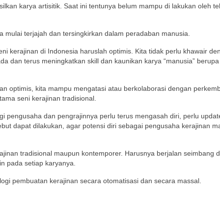
lkan karya artisitik. Saat ini tentunya belum mampu di lakukan oleh te
ta mulai terjajah dan tersingkirkan dalam peradaban manusia.
 kerajinan di Indonesia haruslah optimis. Kita tidak perlu khawair de
ada dan terus meningkatkan skill dan kaunikan karya “manusia” berupa 
n dan optimis, kita mampu mengatasi atau berkolaborasi dengan perke
ama seni kerajinan tradisional.
i pengusaha dan pengrajinnya perlu terus mengasah diri, perlu update 
ebut dapat dilakukan, agar potensi diri sebagai pengusaha kerajinan 
erajinan tradisional maupun kontemporer. Harusnya berjalan seimbang
n pada setiap karyanya.
logi pembuatan kerajinan secara otomatisasi dan secara massal.