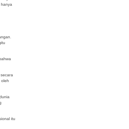
g hanya
angan.
itu
 bahwa
 secara
 oleh
 dunia
g
ional itu