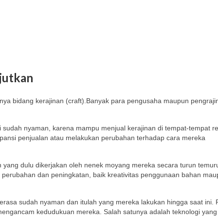
jutkan
snya bidang kerajinan (craft).Banyak para pengusaha maupun pengraj
 sudah nyaman, karena mampu menjual kerajinan di tempat-tempat re
kspansi penjualan atau melakukan perubahan terhadap cara mereka
h yang dulu dikerjakan oleh nenek moyang mereka secara turun temur
ada perubahan dan peningkatan, baik kreativitas penggunaan bahan ma
asa sudah nyaman dan itulah yang mereka lakukan hingga saat ini. 
 mengancam kedudukuan mereka. Salah satunya adalah teknologi ya