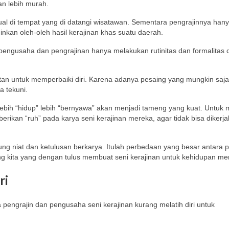
an lebih murah.
l di tempat yang di datangi wisatawan. Sementara pengrajinnya hany
kan oleh-oleh hasil kerajinan khas suatu daerah.
 pengusaha dan pengrajinan hanya melakukan rutinitas dan formalitas
an untuk memperbaiki diri. Karena adanya pesaing yang mungkin saj
 tekuni.
ebih “hidup” lebih “bernyawa” akan menjadi tameng yang kuat. Untuk
rikan “ruh” pada karya seni kerajinan mereka, agar tidak bisa dikerja
g niat dan ketulusan berkarya. Itulah perbedaan yang besar antara p
g kita yang dengan tulus membuat seni kerajinan untuk kehidupan me
ri
ngrajin dan pengusaha seni kerajinan kurang melatih diri untuk