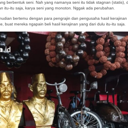
g berbentuk seni. Nah yang namanya seni itu tidak stagnan (statis), 
n itu-itu saja, karya seni yang monoton. Nggak ada perubahan.
mudian bertemu dengan para pengrajin dan pengusaha hasil kerajinan
 buat mereka ngapain beli hasil kerajinan yang dari dulu itu-itu saja.