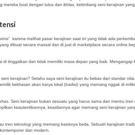
ang mereka buat dengan tulus dan ikhlas, ketimbang seni kerajinan yan
tensi
imis” karena melihat pasar kerajinan saat ini yang tidak ada perkemb
yang dibuat secara massal dan di jual di marketplace secara online beg
i di tinggalkan dan tidak memiliki masa depan yang baik. Mengangap
ni kerajinan? Setahu saya seni kerajinan itu bebas dari standar nilai
milik kekhasan akan karya lokal (tradisi) yang memang nggak di miliki
g khas. Seni kerajinan bukan sesuatu yang harus sama dan meniru tren
mpilkan keautentikannya, keasliannya agar memang seni kerajinan yan
atau tren teknologi yang memang basisnya beda. Sebuah karajinan tradis
 kontemporer dan modern.