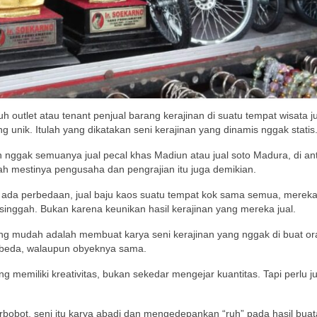
 outlet atau tenant penjual barang kerajinan di suatu tempat wisata j
 unik. Itulah yang dikatakan seni kerajinan yang dinamis nggak statis
n nggak semuanya jual pecal khas Madiun atau jual soto Madura, di an
 mestinya pengusaha dan pengrajian itu juga demikian.
ada perbedaan, jual baju kaos suatu tempat kok sama semua, merek
inggah. Bukan karena keunikan hasil kerajinan yang mereka jual.
ling mudah adalah membuat karya seni kerajinan yang nggak di buat ora
rbeda, walaupun obyeknya sama.
g memiliki kreativitas, bukan sekedar mengejar kuantitas. Tapi perlu j
 berbobot, seni itu karya abadi dan mengedepankan “ruh” pada hasil bua