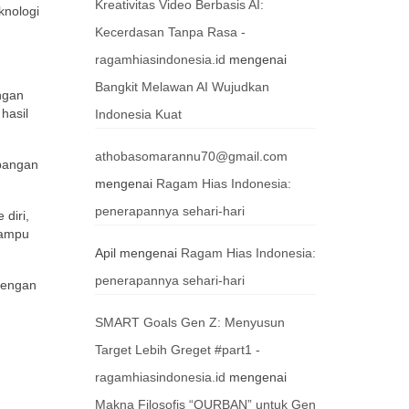
Kreativitas Video Berbasis AI:
knologi
Kecerdasan Tanpa Rasa -
ragamhiasindonesia.id
mengenai
Bangkit Melawan AI Wujudkan
ngan
hasil
Indonesia Kuat
athobasomarannu70@gmail.com
mbangan
mengenai
Ragam Hias Indonesia:
penerapannya sehari-hari
diri,
mampu
Apil
mengenai
Ragam Hias Indonesia:
penerapannya sehari-hari
 dengan
SMART Goals Gen Z: Menyusun
Target Lebih Greget #part1 -
ragamhiasindonesia.id
mengenai
Makna Filosofis “QURBAN” untuk Gen