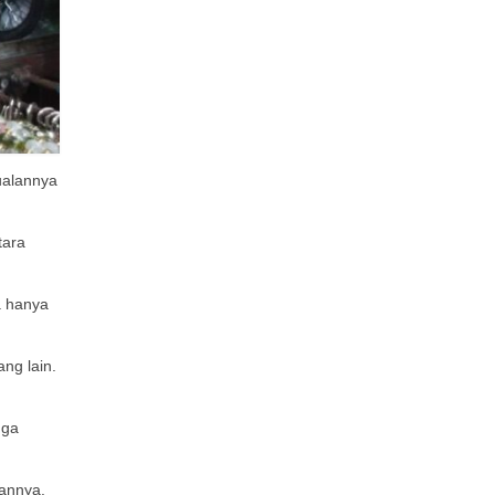
ualannya
.
tara
a hanya
ng lain.
uga
tannya.