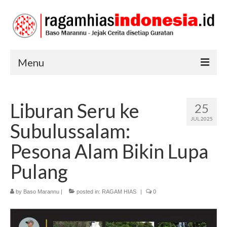
Menu
RAGAM HIAS
Liburan Seru ke
25
SENI DAN BUDAYA
JUL 2025
Subulussalam:
TRADISI
Pesona Alam Bikin Lupa
Pulang
by
Baso Marannu
|
posted in:
RAGAM HIAS
|
0