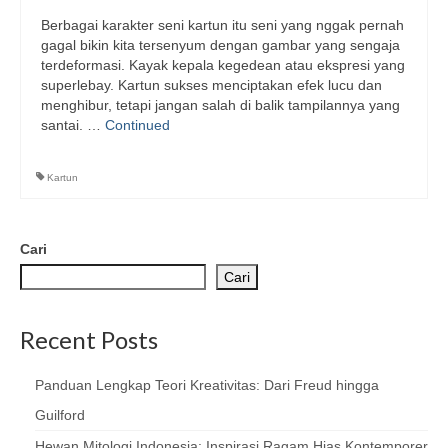
Berbagai karakter seni kartun itu seni yang nggak pernah
gagal bikin kita tersenyum dengan gambar yang sengaja
terdeformasi. Kayak kepala kegedean atau ekspresi yang
superlebay. Kartun sukses menciptakan efek lucu dan
menghibur, tetapi jangan salah di balik tampilannya yang
santai. …
Continued
Kartun
Cari
Cari
Recent Posts
Panduan Lengkap Teori Kreativitas: Dari Freud hingga
Guilford
Hewan Mitologi Indonesia: Inspirasi Ragam Hias Kontemporer