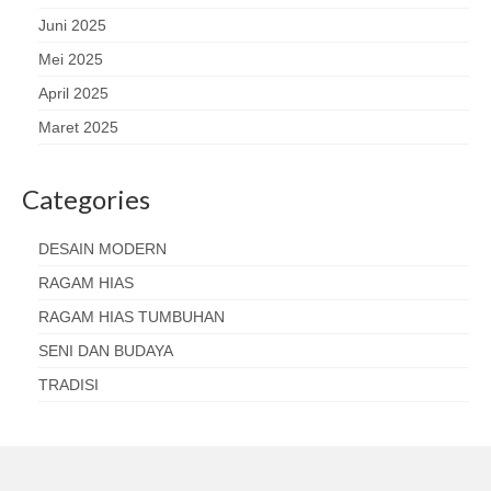
Juni 2025
Mei 2025
April 2025
Maret 2025
Categories
DESAIN MODERN
RAGAM HIAS
RAGAM HIAS TUMBUHAN
SENI DAN BUDAYA
TRADISI