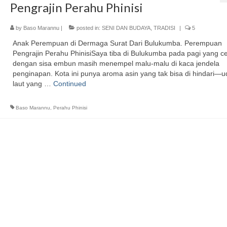
Pengrajin Perahu Phinisi
by
Baso Marannu
|
posted in:
SENI DAN BUDAYA
,
TRADISI
|
5
Anak Perempuan di Dermaga Surat Dari Bulukumba. Perempuan
Pengrajin Perahu PhinisiSaya tiba di Bulukumba pada pagi yang c
dengan sisa embun masih menempel malu-malu di kaca jendela
penginapan. Kota ini punya aroma asin yang tak bisa di hindari—u
laut yang …
Continued
Baso Marannu
,
Perahu Phinisi