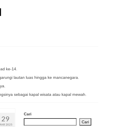
bad ke-14.
garungi lautan luas hingga ke mancanegara.
nya.
ungsinya sebagai kapal wisata atau kapal mewah.
Cari
29
Cari
MAR 2025