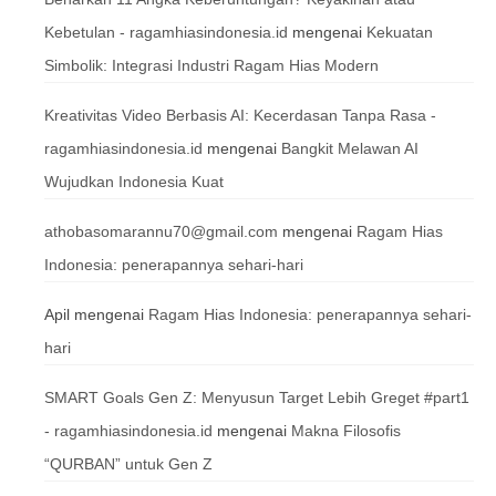
Kebetulan - ragamhiasindonesia.id
mengenai
Kekuatan
Simbolik: Integrasi Industri Ragam Hias Modern
Kreativitas Video Berbasis AI: Kecerdasan Tanpa Rasa -
ragamhiasindonesia.id
mengenai
Bangkit Melawan AI
Wujudkan Indonesia Kuat
athobasomarannu70@gmail.com
mengenai
Ragam Hias
Indonesia: penerapannya sehari-hari
Apil
mengenai
Ragam Hias Indonesia: penerapannya sehari-
hari
SMART Goals Gen Z: Menyusun Target Lebih Greget #part1
- ragamhiasindonesia.id
mengenai
Makna Filosofis
“QURBAN” untuk Gen Z