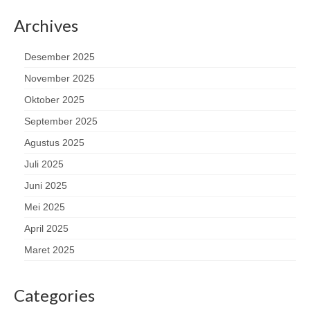
Archives
Desember 2025
November 2025
Oktober 2025
September 2025
Agustus 2025
Juli 2025
Juni 2025
Mei 2025
April 2025
Maret 2025
Categories