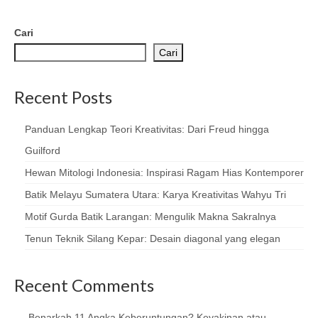
Cari
Cari
Recent Posts
Panduan Lengkap Teori Kreativitas: Dari Freud hingga
Guilford
Hewan Mitologi Indonesia: Inspirasi Ragam Hias Kontemporer
Batik Melayu Sumatera Utara: Karya Kreativitas Wahyu Tri
Motif Gurda Batik Larangan: Mengulik Makna Sakralnya
Tenun Teknik Silang Kepar: Desain diagonal yang elegan
Recent Comments
Benarkah 11 Angka Keberuntungan? Keyakinan atau