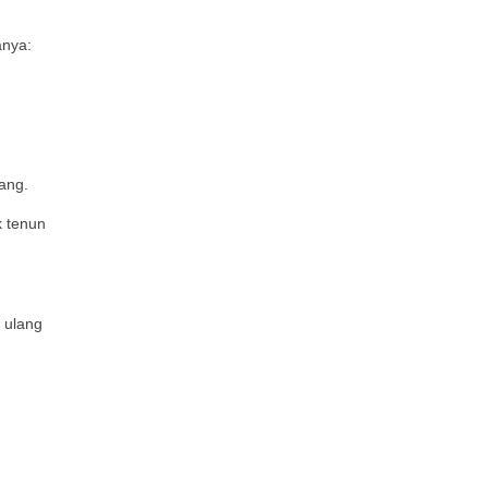
anya:
ang.
k tenun
 ulang