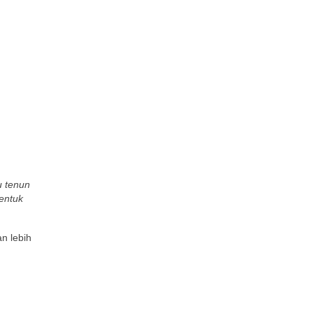
u tenun
entuk
n lebih