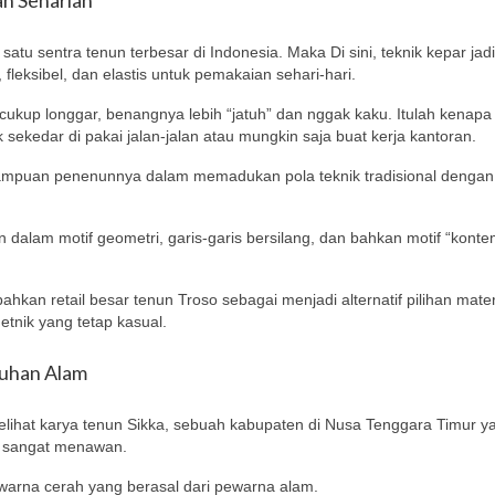
tu sentra tenun terbesar di Indonesia. Maka Di sini, teknik kepar jadi
leksibel, dan elastis untuk pemakaian sehari-hari.
kup longgar, benangnya lebih “jatuh” dan nggak kaku. Itulah kenapa 
k sekedar di pakai jalan-jalan atau mungkin saja buat kerja kantoran.
mpuan penenunnya dalam memadukan pola teknik tradisional dengan
an dalam motif geometri, garis-garis bersilang, dan bahkan motif “kont
hkan retail besar tenun Troso sebagai menjadi alternatif pilihan mater
etnik yang tetap kasual.
tuhan Alam
elihat karya tenun Sikka, sebuah kabupaten di Nusa Tenggara Timur y
g sangat menawan.
 warna cerah yang berasal dari pewarna alam.