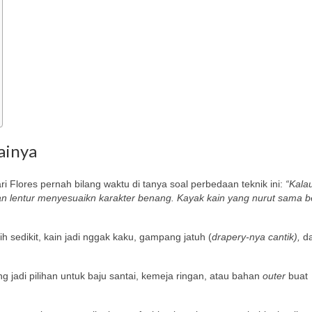
ainya
 Flores pernah bilang waktu di tanya soal perbedaan teknik ini:
“Kala
dan lentur menyesuaikn karakter benang. Kayak kain yang nurut sama b
ih sedikit, kain jadi nggak kaku, gampang jatuh (
drapery-nya cantik),
da
g jadi pilihan untuk baju santai, kemeja ringan, atau bahan
outer
buat