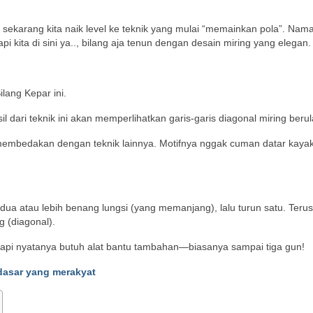
sekarang kita naik level ke teknik yang mulai “memainkan pola”. Nam
Tapi kita di sini ya.., bilang aja tenun dengan desain miring yang elegan.
ilang Kepar ini.
dari teknik ini akan memperlihatkan garis-garis diagonal miring berul
g membedakan dengan teknik lainnya. Motifnya nggak cuman datar kaya
dua atau lebih benang lungsi (yang memanjang), lalu turun satu. Terus
g (diagonal).
 tapi nyatanya butuh alat bantu tambahan—biasanya sampai tiga gun!
dasar yang merakyat