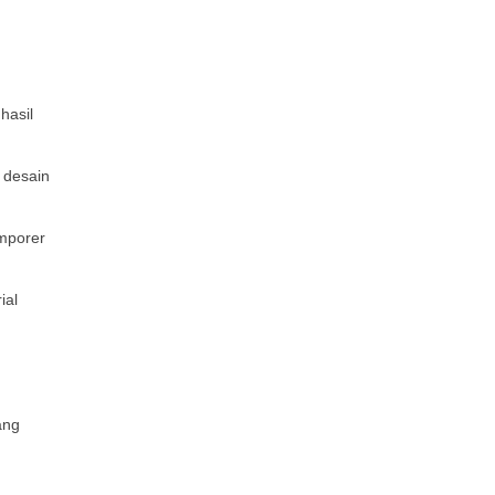
hasil
 desain
emporer
ial
ang