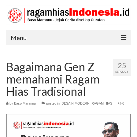
Menu
RAGAM HIAS
Bagaimana Gen Z
25
SENI DAN BUDAYA
SEP 2025
memahami Ragam
TRADISI
Hias Tradisional
by
Baso Marannu
|
posted in:
DESAIN MODERN
,
RAGAM HIAS
|
0