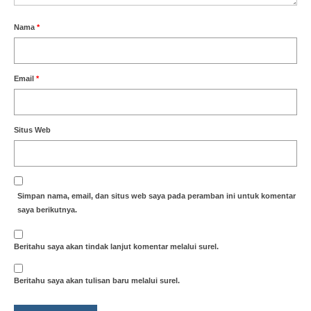
Nama
*
Email
*
Situs Web
Simpan nama, email, dan situs web saya pada peramban ini untuk komentar
saya berikutnya.
Beritahu saya akan tindak lanjut komentar melalui surel.
Beritahu saya akan tulisan baru melalui surel.