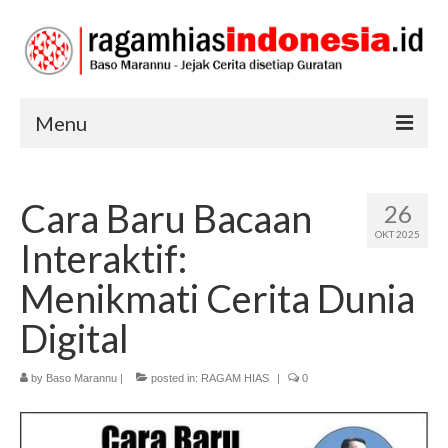
Menu
RAGAM HIAS
Cara Baru Bacaan
26
SENI DAN BUDAYA
OKT 2025
Interaktif:
TRADISI
Menikmati Cerita Dunia
Digital
by
Baso Marannu
|
posted in:
RAGAM HIAS
|
0