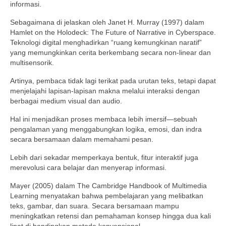
informasi.
Sebagaimana di jelaskan oleh Janet H. Murray (1997) dalam
Hamlet on the Holodeck: The Future of Narrative in Cyberspace.
Teknologi digital menghadirkan “ruang kemungkinan naratif”
yang memungkinkan cerita berkembang secara non-linear dan
multisensorik.
Artinya, pembaca tidak lagi terikat pada urutan teks, tetapi dapat
menjelajahi lapisan-lapisan makna melalui interaksi dengan
berbagai medium visual dan audio.
Hal ini menjadikan proses membaca lebih imersif—sebuah
pengalaman yang menggabungkan logika, emosi, dan indra
secara bersamaan dalam memahami pesan.
Lebih dari sekadar memperkaya bentuk, fitur interaktif juga
merevolusi cara belajar dan menyerap informasi.
Mayer (2005) dalam The Cambridge Handbook of Multimedia
Learning menyatakan bahwa pembelajaran yang melibatkan
teks, gambar, dan suara. Secara bersamaan mampu
meningkatkan retensi dan pemahaman konsep hingga dua kali