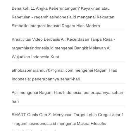
Benarkah 11 Angka Keberuntungan? Keyakinan atau
Kebetulan - ragamhiasindonesia.id
mengenai
Kekuatan
Simbolik: Integrasi Industri Ragam Hias Modern
Kreativitas Video Berbasis AI: Kecerdasan Tanpa Rasa -
ragamhiasindonesia.id
mengenai
Bangkit Melawan AI
Wujudkan Indonesia Kuat
athobasomarannu70@gmail.com
mengenai
Ragam Hias
Indonesia: penerapannya sehari-hari
Apil
mengenai
Ragam Hias Indonesia: penerapannya sehari-
hari
SMART Goals Gen Z: Menyusun Target Lebih Greget #part1
- ragamhiasindonesia.id
mengenai
Makna Filosofis