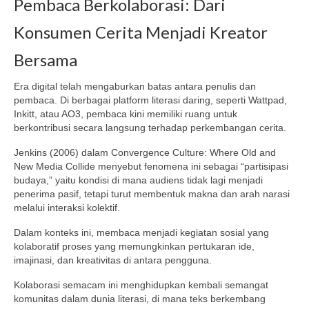
Pembaca Berkolaborasi: Dari
Konsumen Cerita Menjadi Kreator
Bersama
Era digital telah mengaburkan batas antara penulis dan
pembaca. Di berbagai platform literasi daring, seperti Wattpad,
Inkitt, atau AO3, pembaca kini memiliki ruang untuk
berkontribusi secara langsung terhadap perkembangan cerita.
Jenkins (2006) dalam Convergence Culture: Where Old and
New Media Collide menyebut fenomena ini sebagai “partisipasi
budaya,” yaitu kondisi di mana audiens tidak lagi menjadi
penerima pasif, tetapi turut membentuk makna dan arah narasi
melalui interaksi kolektif.
Dalam konteks ini, membaca menjadi kegiatan sosial yang
kolaboratif proses yang memungkinkan pertukaran ide,
imajinasi, dan kreativitas di antara pengguna.
Kolaborasi semacam ini menghidupkan kembali semangat
komunitas dalam dunia literasi, di mana teks berkembang