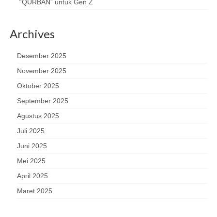
“QURBAN” untuk Gen Z
Archives
Desember 2025
November 2025
Oktober 2025
September 2025
Agustus 2025
Juli 2025
Juni 2025
Mei 2025
April 2025
Maret 2025