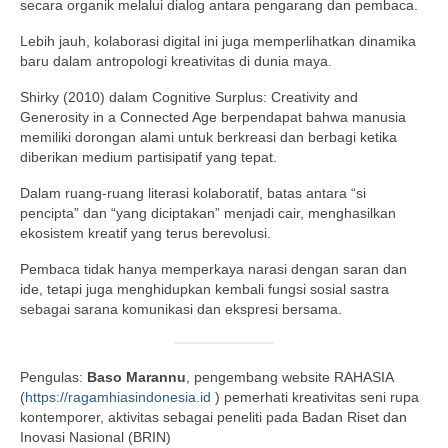
secara organik melalui dialog antara pengarang dan pembaca.
Lebih jauh, kolaborasi digital ini juga memperlihatkan dinamika
baru dalam antropologi kreativitas di dunia maya.
Shirky (2010) dalam Cognitive Surplus: Creativity and
Generosity in a Connected Age berpendapat bahwa manusia
memiliki dorongan alami untuk berkreasi dan berbagi ketika
diberikan medium partisipatif yang tepat.
Dalam ruang-ruang literasi kolaboratif, batas antara “si
pencipta” dan “yang diciptakan” menjadi cair, menghasilkan
ekosistem kreatif yang terus berevolusi.
Pembaca tidak hanya memperkaya narasi dengan saran dan
ide, tetapi juga menghidupkan kembali fungsi sosial sastra
sebagai sarana komunikasi dan ekspresi bersama.
Pengulas:
Baso Marannu
, pengembang website RAHASIA
(
https://ragamhiasindonesia.id
) pemerhati kreativitas seni rupa
kontemporer, aktivitas sebagai peneliti pada Badan Riset dan
Inovasi Nasional (BRIN)