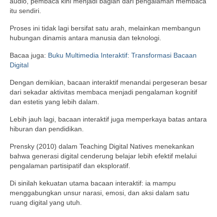
audio, pembaca kini menjadi bagian dari pengalaman membaca
itu sendiri.
Proses ini tidak lagi bersifat satu arah, melainkan membangun
hubungan dinamis antara manusia dan teknologi.
Bacaa juga:
Buku Multimedia Interaktif: Transformasi Bacaan
Digital
Dengan demikian, bacaan interaktif menandai pergeseran besar
dari sekadar aktivitas membaca menjadi pengalaman kognitif
dan estetis yang lebih dalam.
Lebih jauh lagi, bacaan interaktif juga memperkaya batas antara
hiburan dan pendidikan.
Prensky (2010) dalam Teaching Digital Natives menekankan
bahwa generasi digital cenderung belajar lebih efektif melalui
pengalaman partisipatif dan eksploratif.
Di sinilah kekuatan utama bacaan interaktif: ia mampu
menggabungkan unsur narasi, emosi, dan aksi dalam satu
ruang digital yang utuh.