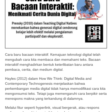
Cara baru bacaan interaktif. Kemajuan teknologi digital telah
mengubah cara kita membaca dan memahami teks. Bacaan
interaktif menghadirkan bentuk keterlibatan baru antara
pembaca, cerita, dan medium digital.
Hayles (2012) dalam How We Think: Digital Media and
Contemporary Technogenesis menjelaskan bahwa
perkembangan media digital tidak hanya memodifikasi cara kita
mengonsumsi teks. Tetapi juga memengaruhi cara berpikir serta
merespons makna yang terkandung di dalamnya.
Melalui fitur seperti hyperlink, visual bergerak, atau respons