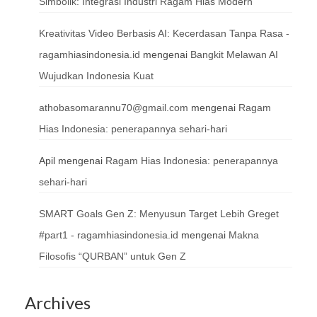
Simbolik: Integrasi Industri Ragam Hias Modern
Kreativitas Video Berbasis AI: Kecerdasan Tanpa Rasa -
ragamhiasindonesia.id
mengenai
Bangkit Melawan AI
Wujudkan Indonesia Kuat
athobasomarannu70@gmail.com
mengenai
Ragam
Hias Indonesia: penerapannya sehari-hari
Apil
mengenai
Ragam Hias Indonesia: penerapannya
sehari-hari
SMART Goals Gen Z: Menyusun Target Lebih Greget
#part1 - ragamhiasindonesia.id
mengenai
Makna
Filosofis “QURBAN” untuk Gen Z
Archives