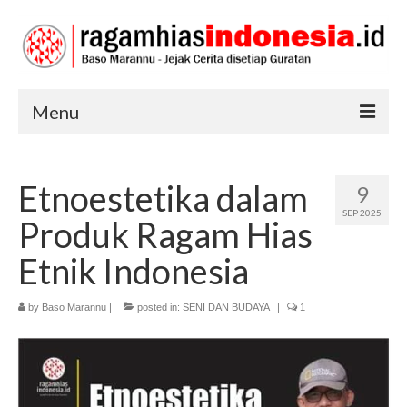
Menu
RAGAM HIAS
Etnoestetika dalam
9
SENI DAN BUDAYA
SEP 2025
Produk Ragam Hias
TRADISI
Etnik Indonesia
by
Baso Marannu
|
posted in:
SENI DAN BUDAYA
|
1