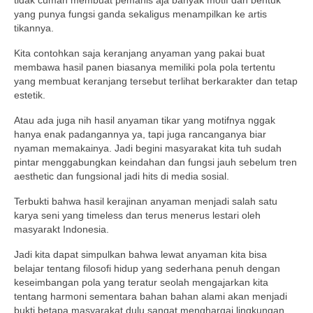
tidak cuman membuat pemanis aja banyak motif dan bentuk
yang punya fungsi ganda sekaligus menampilkan ke artis
tikannya.
Kita contohkan saja keranjang anyaman yang pakai buat
membawa hasil panen biasanya memiliki pola pola tertentu
yang membuat keranjang tersebut terlihat berkarakter dan tetap
estetik.
Atau ada juga nih hasil anyaman tikar yang motifnya nggak
hanya enak padangannya ya, tapi juga rancanganya biar
nyaman memakainya. Jadi begini masyarakat kita tuh sudah
pintar menggabungkan keindahan dan fungsi jauh sebelum tren
aesthetic dan fungsional jadi hits di media sosial.
Terbukti bahwa hasil kerajinan anyaman menjadi salah satu
karya seni yang timeless dan terus menerus lestari oleh
masyarakt Indonesia.
Jadi kita dapat simpulkan bahwa lewat anyaman kita bisa
belajar tentang filosofi hidup yang sederhana penuh dengan
keseimbangan pola yang teratur seolah mengajarkan kita
tentang harmoni sementara bahan bahan alami akan menjadi
bukti betapa masyarakat dulu sangat menghargai lingkungan