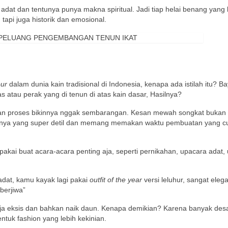
 adat dan tentunya punya makna spiritual. Jadi tiap helai benang yan
 tapi juga historik dan emosional.
our
dalam dunia kain tradisional di Indonesia, kenapa ada istilah itu? B
as atau perak yang di tenun di atas kain dasar, Hasilnya?
an proses bikinnya nggak sembarangan. Kesan mewah songkat buka
tannya yang super detil dan memang memakan waktu pembuatan yang c
pakai buat acara-acara penting aja, seperti pernikahan, upacara adat,
 adat, kamu kayak lagi pakai
outfit of the year
versi leluhur, sangat eleg
berjiwa”
 aja eksis dan bahkan naik daun. Kenapa demikian? Karena banyak des
ntuk fashion yang lebih kekinian.