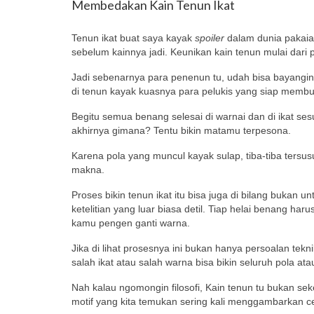
Membedakan Kain Tenun Ikat
Tenun ikat buat saya kayak
spoiler
dalam dunia pakaia
sebelum kainnya jadi. Keunikan kain tenun mulai dar
Jadi sebenarnya para penenun tu, udah bisa bayangi
di tenun kayak kuasnya para pelukis yang siap membu
Begitu semua benang selesai di warnai dan di ikat ses
akhirnya gimana? Tentu bikin matamu terpesona.
Karena pola yang muncul kayak sulap, tiba-tiba ters
makna.
Proses bikin tenun ikat itu bisa juga di bilang buka
ketelitian yang luar biasa detil. Tiap helai benang haru
kamu pengen ganti warna.
Jika di lihat prosesnya ini bukan hanya persoalan tekni
salah ikat atau salah warna bisa bikin seluruh pola a
Nah kalau ngomongin filosofi, Kain tenun tu bukan sek
motif yang kita temukan sering kali menggambarkan cer