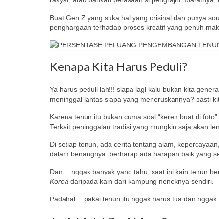
Buat Gen Z yang suka hal yang orisinal dan punya soul
penghargaan terhadap proses kreatif yang penuh makn
Kenapa Kita Harus Peduli?
Ya harus peduli lah!!! siapa lagi kalu bukan kita ge
meninggal lantas siapa yang meneruskannya? pasti ki
Karena tenun itu bukan cuma soal “keren buat di foto” 
Terkait peninggalan tradisi yang mungkin saja akan len
Di setiap tenun, ada cerita tentang alam, kepercayaa
dalam benangnya. berharap ada harapan baik yang se
Dan… nggak banyak yang tahu, saat ini kain tenun b
Korea
daripada kain dari kampung neneknya sendiri.
Padahal… pakai tenun itu nggak harus tua dan nggak h