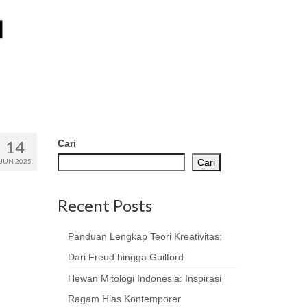
14
Cari
JUN 2025
Cari
Recent Posts
Panduan Lengkap Teori Kreativitas:
Dari Freud hingga Guilford
Hewan Mitologi Indonesia: Inspirasi
Ragam Hias Kontemporer