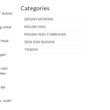
Categories
” duluan
DESAIN MODERN
RAGAM HIAS
g untuk
RAGAM HIAS TUMBUHAN
 Hasil
SENI DAN BUDAYA
TRADISI
ngan
a dan
alau
 aja,
, motif-