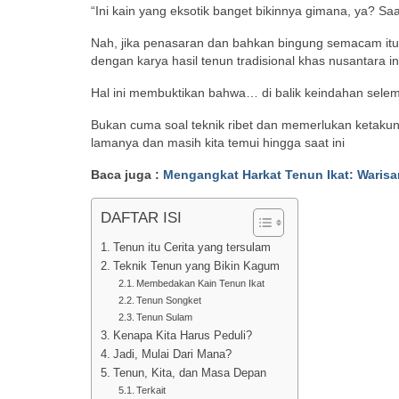
“Ini kain yang eksotik banget bikinnya gimana, ya? Sa
Nah, jika penasaran dan bahkan bingung semacam it
dengan karya hasil tenun tradisional khas nusantara in
Hal ini membuktikan bahwa… di balik keindahan sele
Bukan cuma soal teknik ribet dan memerlukan ketakuna
lamanya dan masih kita temui hingga saat ini
Baca juga :
Mengangkat Harkat Tenun Ikat: Warisan
DAFTAR ISI
Tenun itu Cerita yang tersulam
Teknik Tenun yang Bikin Kagum
Membedakan Kain Tenun Ikat
Tenun Songket
Tenun Sulam
Kenapa Kita Harus Peduli?
Jadi, Mulai Dari Mana?
Tenun, Kita, dan Masa Depan
Terkait