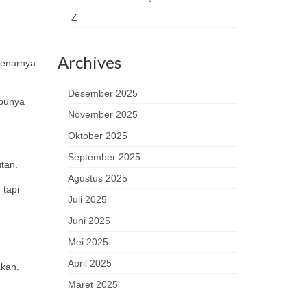
Z
Archives
benarnya
Desember 2025
 punya
November 2025
Oktober 2025
September 2025
tan.
Agustus 2025
 tapi
Juli 2025
Juni 2025
Mei 2025
April 2025
akan.
Maret 2025