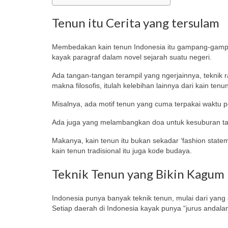
Tenun itu Cerita yang tersulam
Membedakan kain tenun Indonesia itu gampang-gampan
kayak paragraf dalam novel sejarah suatu negeri.
Ada tangan-tangan terampil yang ngerjainnya, teknik r
makna filosofis, itulah kelebihan lainnya dari kain tenun
Misalnya, ada motif tenun yang cuma terpakai waktu p
Ada juga yang melambangkan doa untuk kesuburan tan
Makanya, kain tenun itu bukan sekadar ‘fashion state
kain tenun tradisional itu juga kode budaya.
Teknik Tenun yang Bikin Kagum
Indonesia punya banyak teknik tenun, mulai dari yan
Setiap daerah di Indonesia kayak punya “jurus andala