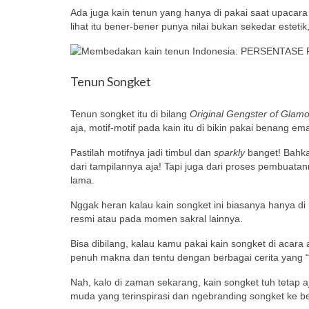
Ada juga kain tenun yang hanya di pakai saat upacara
lihat itu bener-bener punya nilai bukan sekedar estetik,
Tenun Songket
Tenun songket itu di bilang
Original Gengster of Glam
aja, motif-motif pada kain itu di bikin pakai benang em
Pastilah motifnya jadi timbul dan
sparkly
banget! Bahk
dari tampilannya aja! Tapi juga dari proses pembua
lama.
Nggak heran kalau kain songket ini biasanya hanya di 
resmi atau pada momen sakral lainnya.
Bisa dibilang, kalau kamu pakai kain songket di acara
penuh makna dan tentu dengan berbagai cerita yang “
Nah, kalo di zaman sekarang, kain songket tuh tetap
muda yang terinspirasi dan ngebranding songket ke be