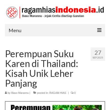
Menu
RAGAM HIAS
Perempuan Suku
27
SENI DAN BUDAYA
SEP 2025
Karen di Thailand:
TRADISI
Kisah Unik Leher
Panjang
by
Baso Marannu
|
posted in:
RAGAM HIAS
|
0