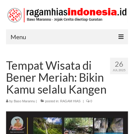
Menu
RAGAM HIAS
Tempat Wisata di
26
SENI DAN BUDAYA
JUL 2025
Bener Meriah: Bikin
TRADISI
Kamu selalu Kangen
by
Baso Marannu
|
posted in:
RAGAM HIAS
|
0