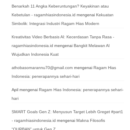
Benarkah 11 Angka Keberuntungan? Keyakinan atau
Kebetulan - ragamhiasindonesia.id
mengenai
Kekuatan
Simbolik: Integrasi Industri Ragam Hias Modern
Kreativitas Video Berbasis AI: Kecerdasan Tanpa Rasa -
ragamhiasindonesia.id
mengenai
Bangkit Melawan AI
Wujudkan Indonesia Kuat
athobasomarannu70@gmail.com
mengenai
Ragam Hias
Indonesia: penerapannya sehari-hari
Apil
mengenai
Ragam Hias Indonesia: penerapannya sehari-
hari
SMART Goals Gen Z: Menyusun Target Lebih Greget #part1
- ragamhiasindonesia.id
mengenai
Makna Filosofis
“QURBAN” untuk Gen Z