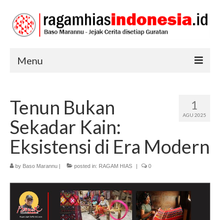
Menu
RAGAM HIAS
Tenun Bukan
1
SENI DAN BUDAYA
AGU 2025
Sekadar Kain:
TRADISI
Eksistensi di Era Modern
by
Baso Marannu
|
posted in:
RAGAM HIAS
|
0