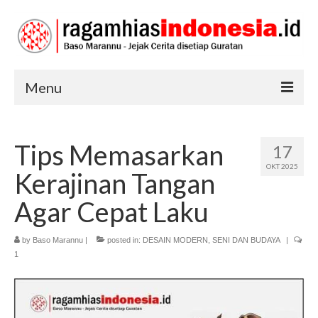
Menu
RAGAM HIAS
Tips Memasarkan
17
SENI DAN BUDAYA
OKT 2025
Kerajinan Tangan
TRADISI
Agar Cepat Laku
by
Baso Marannu
|
posted in:
DESAIN MODERN
,
SENI DAN BUDAYA
|
1