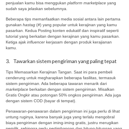
penjualan kamu bisa menggukan
platform marketplace
yang
sudah saya jelaskan sebelumnya.
Beberapa tips memanfaatkan media sosial antara lain pertama
gunakan
hastag
(#) yang popular untuk kerajinan yang kamu
pasarkan. Kedua Posting konten edukatif dan inspiratif seperti
tutorial yang berkaitan dengan kerajinan yang kamu pasarkan.
Ketiga ajak
influencer
kerjasam dengan produk kerajianan
kamu.
3. Tawarkan sistem pengiriman yang paling tepat
Tips Memasarkan Kerajinan Tangan. Saat ini para pembeli
cenderung untuk megharapkan beberapa fasilitas, termasuk
sistem pengiriman. Ada beberapa tawaran menarik dari
marketplace
berkaitan dengan sistem pengiriman. Misalkan
Gratis Ongkir atau potongan 50% ongkos pengiriman. Ada juga
dengan sistem COD (bayar di tempat).
Penawaran-penawaran dalam pengiriman ini juga perlu di lihat
untung ruginya, karena banyak juga yang terlalu mengobral
biaya pengiriman dengan iming-iming gratis, justru merugikan
pemilik, sehingga perlu pertimbangan dan hitung-hitungan yang